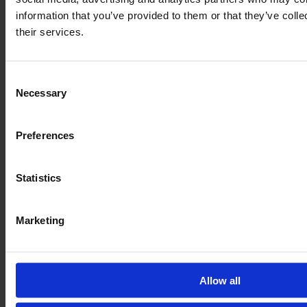
3
information that you’ve provided to them or that they’ve coll
their services.
FLEKSIBLE GARANTIPAKKER
Consent
4
Necessary
Selection
Preferences
PANEUROPÆISK GARANTISUPPORT
Statistics
Marketing
Hvilken garantimulighed passer
til dig?
Allow all