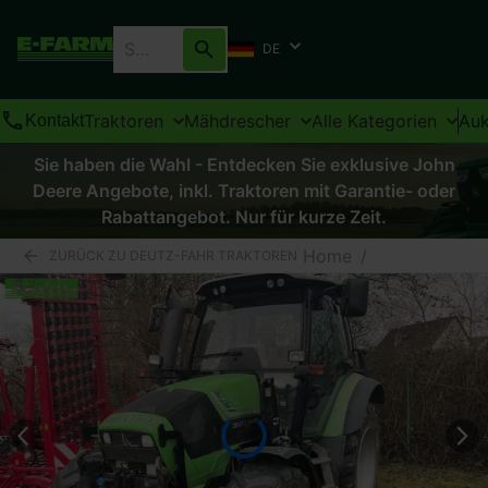
DE
Traktoren
Mähdrescher
Alle Kategorien
Auk
Kontakt
Sie haben die Wahl - Entdecken Sie exklusive John
Deere Angebote, inkl. Traktoren mit Garantie- oder
Rabattangebot. Nur für kurze Zeit.
Home
/
ZURÜCK ZU DEUTZ-FAHR TRAKTOREN