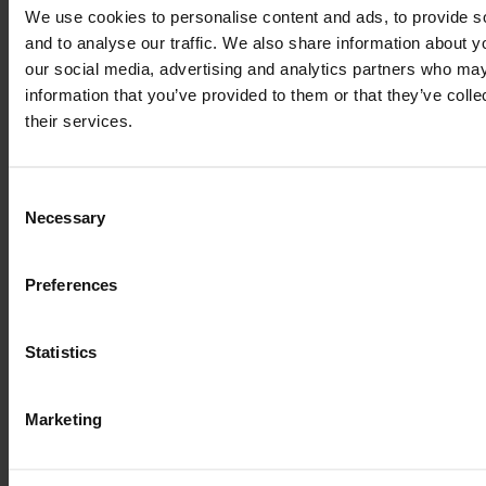
We use cookies to personalise content and ads, to provide s
and to analyse our traffic. We also share information about yo
our social media, advertising and analytics partners who may
information that you’ve provided to them or that they’ve coll
their services.
Consent
Necessary
Selection
DEUTZ-FAHR AGROTRON TTV 430
Preferences
Jahr
Motorleistung
Stunden
2013
135 PS
4.905
Statistics
47.000 €
Marketing
zzgl. MwSt.