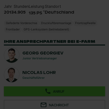
Jahr
Stunden
Leistung
Standort
*
2013
4.905
Deutschland
135 PS
Gefederte Vorderachse
Druckluftbremsanlage
Frontzapfwelle
Frontlader
GPS-Lenksystem (betriebsbereit)
IHRE ANSPRECHPARTNER BEI E-FARM
GEORG GEORGIEV
Junior Vertriebsmanager
NICOLAS LOHR
Geschäftsführer
ANRUF
NACHRICHT