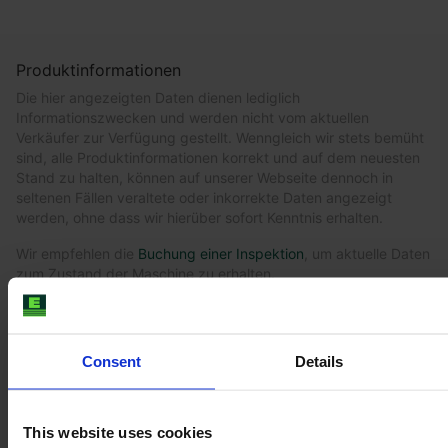
Produktinformationen
Die hier angezeigten Daten dienen lediglich
Informationszwecken und werden nicht vom aktuellen
Verkäufer zur Verfügung gestellt. Wenngleich wir stets bemüht
sind, alle Produktinformationen korrekt und auf dem neuesten
Stand zu halten, können auf unserer Webseite dennoch in
seltenen Fällen veraltete oder inkorrekte Daten angezeigt
werden, ohne dass wir hierüber sofort Kenntnis erhalten.
Wir empfehlen die
Buchung einer Inspektion
, um aktuelle Daten
zum Zustand der Maschine zu erhalten.
Consent
Details
Ähnliche Traktor
This website uses cookies