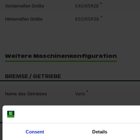
*
540/65R28
Vorderreifen Größe
*
650/65R38
Hinterreifen Größe
Weitere Maschinenkonfiguration
BREMSE / GETRIEBE
*
Vario
Name des Getriebes
KABINE
Consent
Details
*
Sitzfederung