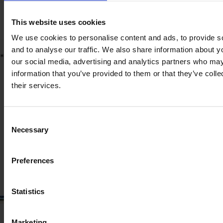
This website uses cookies
We use cookies to personalise content and ads, to provide s
and to analyse our traffic. We also share information about yo
*
Produktinformationen
our social media, advertising and analytics partners who may
Die hier angezeigten Daten dienen lediglich
information that you’ve provided to them or that they’ve coll
Informationszwecken und werden nicht vom aktuellen
their services.
Verkäufer zur Verfügung gestellt. Wenngleich wir stets bemüht
sind, alle Produktinformationen korrekt und auf dem neuesten
Stand zu halten, können auf unserer Webseite dennoch in
Consent
seltenen Fällen veraltete oder inkorrekte Daten angezeigt
Necessary
werden, ohne dass wir hierüber sofort Kenntnis erhalten.
Selection
Wir empfehlen die
Buchung einer Inspektion
, um aktuelle Daten
zum Zustand der Maschine zu erhalten.
Preferences
Statistics
Marketing