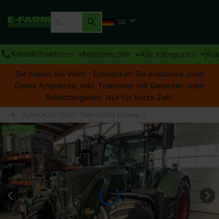
DE
Traktoren
Mähdrescher
Alle Kategorien
Auk
Kontakt
Sie haben die Wahl - Entdecken Sie exklusive John
Deere Angebote, inkl. Traktoren mit Garantie- oder
Rabattangebot. Nur für kurze Zeit.
Home
/
ZURÜCK ZU FENDT TRAKTOREN