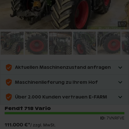
1
/
17
Aktuellen Maschinenzustand anfragen
Maschinenlieferung zu Ihrem Hof
Über 2.000 Kunden vertrauen E-FARM
Fendt 718 Vario
ID:
7VNRFVE
111.000 €
*
/
zzgl. MwSt.