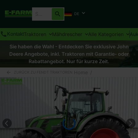
DE
Traktoren
Mähdrescher
Alle Kategorien
Auk
Kontakt
Sie haben die Wahl - Entdecken Sie exklusive John
Deere Angebote, inkl. Traktoren mit Garantie- oder
Rabattangebot. Nur für kurze Zeit.
Home
/
ZURÜCK ZU FENDT TRAKTOREN