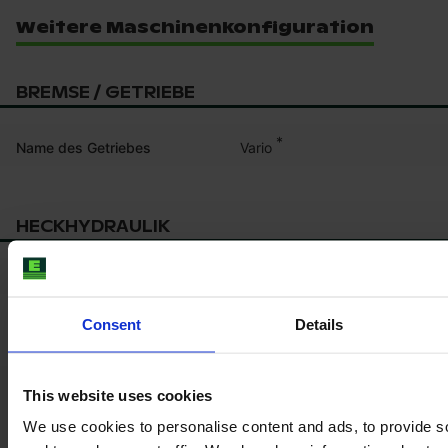
Weitere Maschinenkonfiguration
BREMSE / GETRIEBE
*
Vario
Name des Getriebes
HECKHYDRAULIK
Oberlenker hinten Typ
Hydraulisch
Consent
Details
This website uses cookies
Produktinformationen
We use cookies to personalise content and ads, to provide s
Die hier angezeigten Daten dienen lediglich