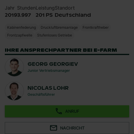
Jahr
Stunden
Leistung
Standort
2019
3.997
201 PS
Deutschland
Kabinenfederung
Druckluftbremsanlage
Frontkraftheber
Frontzapfwelle
Stufenloses Getriebe
IHRE ANSPRECHPARTNER BEI E-FARM
GEORG GEORGIEV
Junior Vertriebsmanager
NICOLAS LOHR
Geschäftsführer
ANRUF
NACHRICHT