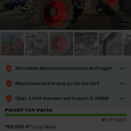
1
/
15
Aktuellen Maschinenzustand anfragen
Maschinenlieferung zu Ihrem Hof
Über 2.000 Kunden vertrauen E-FARM
Fendt 724 Vario
ID:
EF7LMZ4
159.500 €
*
/
zzgl. MwSt.