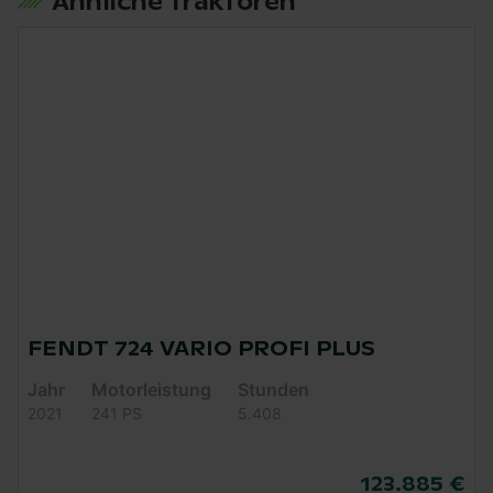
Ähnliche Traktoren
FENDT 724 VARIO PROFI PLUS
Jahr
Motorleistung
Stunden
2021
241 PS
5.408
123.885 €