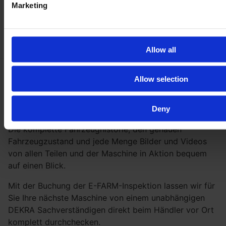
Marketing
Allow all
Allow selection
Rundum sicher mit unserer
Inspektion
Deny
Die komplette Fahrzeughistorie, den genauen
Fahrzeugzustand und jede Menge Bilder und Videos
von allen Teilen und der Maschine in Aktion bequem
auf einen Blick.
Mit der Buchung der E-FARM-Inspektion lassen wir für
Sie Ihre nächste Maschine von einem unabhängigen
DEKRA Sachverständigen direkt beim Händler vor Ort
komplett durchchecken.