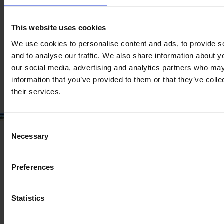
Jahr
Motorleistung
Stunden
2020
240 PS
4.530
This website uses cookies
We use cookies to personalise content and ads, to provide s
122.000 €
and to analyse our traffic. We also share information about yo
our social media, advertising and analytics partners who may
zzgl. MwSt.
information that you’ve provided to them or that they’ve coll
their services.
Consent
Necessary
Selection
Preferences
Statistics