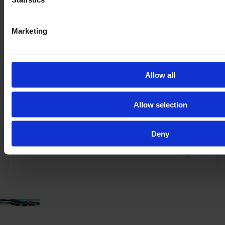
Marketing
Allow all
FENDT 826 VARIO PROFI PLUS
Jahr
Motorleistung
Stunden
Allow selection
2018
261 PS
3.900
Deny
99.000 €
zzgl. MwSt.