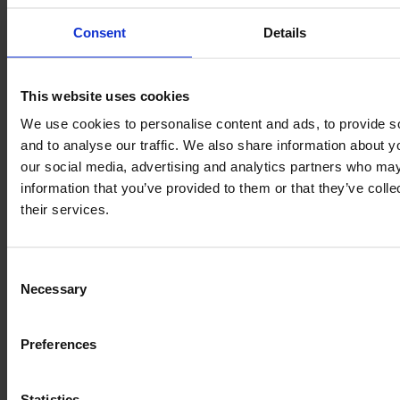
Die hier angezeigten Daten dienen lediglich
Informationszwecken und werden nicht vom aktuellen
Consent
Details
Verkäufer zur Verfügung gestellt. Wenngleich wir stets bemüht
sind, alle Produktinformationen korrekt und auf dem neuesten
Stand zu halten, können auf unserer Webseite dennoch in
seltenen Fällen veraltete oder inkorrekte Daten angezeigt
This website uses cookies
werden, ohne dass wir hierüber sofort Kenntnis erhalten.
We use cookies to personalise content and ads, to provide s
Wir empfehlen die
Buchung einer Inspektion
, um aktuelle Daten
and to analyse our traffic. We also share information about yo
zum Zustand der Maschine zu erhalten.
our social media, advertising and analytics partners who may
information that you’ve provided to them or that they’ve coll
their services.
Ähnliche Traktor
Consent
Necessary
Selection
Preferences
Statistics