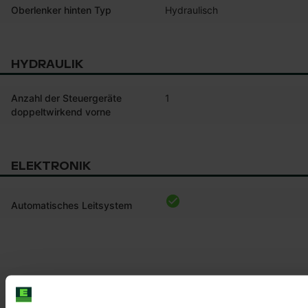
Oberlenker hinten Typ
Hydraulisch
HYDRAULIK
Anzahl der Steuergeräte
1
doppeltwirkend vorne
ELEKTRONIK
Automatisches Leitsystem
Produktinformationen