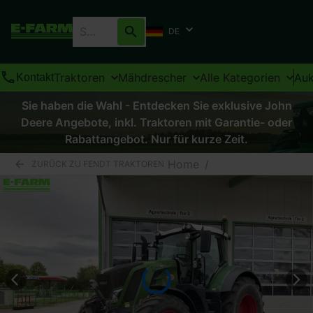
DE
Traktoren
Mähdrescher
Alle Kategorien
Auk
Kontakt
Sie haben die Wahl - Entdecken Sie exklusive John
Deere Angebote, inkl. Traktoren mit Garantie- oder
Rabattangebot. Nur für kurze Zeit.
Home
/
ZURÜCK ZU FENDT TRAKTOREN