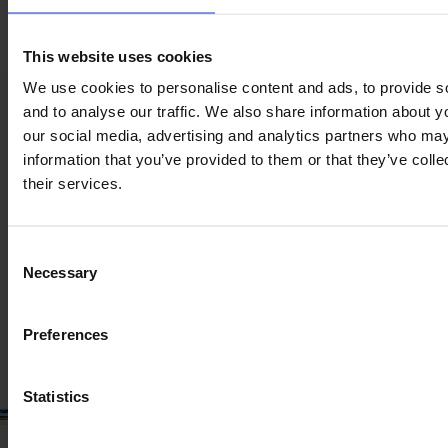
This website uses cookies
We use cookies to personalise content and ads, to provide s
Produktinformationen
and to analyse our traffic. We also share information about yo
Die hier angezeigten Daten dienen lediglich
our social media, advertising and analytics partners who may
Informationszwecken und werden nicht vom aktuellen
information that you’ve provided to them or that they’ve coll
Verkäufer zur Verfügung gestellt. Wenngleich wir stets bemüht
their services.
sind, alle Produktinformationen korrekt und auf dem neuesten
Stand zu halten, können auf unserer Webseite dennoch in
seltenen Fällen veraltete oder inkorrekte Daten angezeigt
Consent
werden, ohne dass wir hierüber sofort Kenntnis erhalten.
Necessary
Selection
Wir empfehlen die
Buchung einer Inspektion
, um aktuelle Daten
zum Zustand der Maschine zu erhalten.
Preferences
Statistics