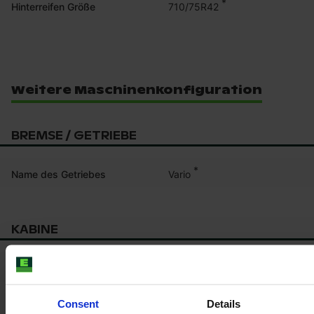
*
710/75R42
Hinterreifen Größe
Weitere Maschinenkonfiguration
BREMSE / GETRIEBE
*
Vario
Name des Getriebes
KABINE
Heizung
*
Sitzfederung
Consent
Details