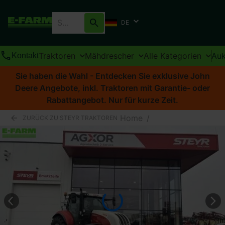
DE
Traktoren
Mähdrescher
Alle Kategorien
Auk
Kontakt
Sie haben die Wahl - Entdecken Sie exklusive John
Deere Angebote, inkl. Traktoren mit Garantie- oder
Rabattangebot. Nur für kurze Zeit.
Home
/
ZURÜCK ZU STEYR TRAKTOREN