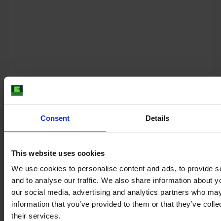
STEYR CVT 6240
Consent
Details
Jahr
Motorleistung
Stunden
2018
270 PS
7.742
This website uses cookies
We use cookies to personalise content and ads, to provide s
92.522 €
and to analyse our traffic. We also share information about yo
zzgl. MwSt.
our social media, advertising and analytics partners who may
information that you’ve provided to them or that they’ve coll
their services.