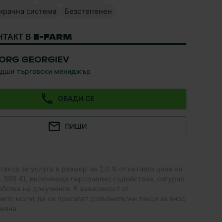
ирачна система
Безстепенен
НТАКТ В E-FARM
ORG GEORGIEV
дши търговски мениджър
ОБАДИ СЕ
ПИШИ
акса за услуга в размер на 2,0 % от нетната цена на
. 395 €), включваща персонално съдействие, сигурно
ботка на документи. В зависимост от
то могат да се прилагат допълнителни такси за внос
мяна.