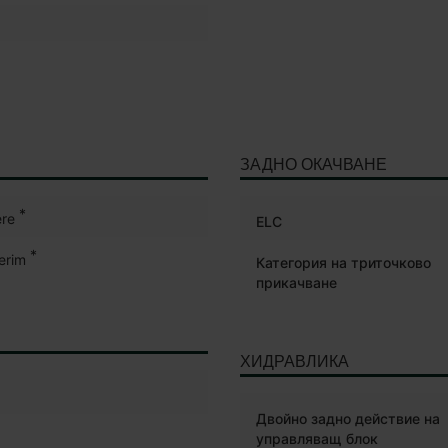
ЗАДНО ОКАЧВАНЕ
*
re
ELC
*
terim
Категория на триточково
прикачване
ХИДРАВЛИКА
Двойно задно действие на
управляващ блок