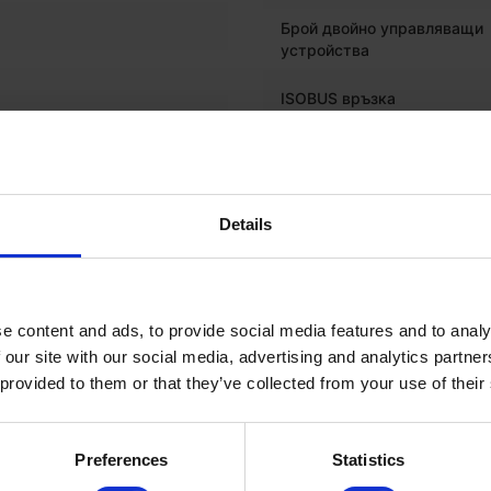
Брой двойно управляващи
устройства
ISOBUS връзка
енен
ЕЛЕКТРОНИКА
Details
Бордови компютър с диспл
e content and ads, to provide social media features and to analy
ГУМИ
 our site with our social media, advertising and analytics partn
 provided to them or that they’ve collected from your use of their
Дълбочина на протектора 
предна лява гума (%)
Размер на предна лява гум
Preferences
Statistics
Дълбочина на протектора 