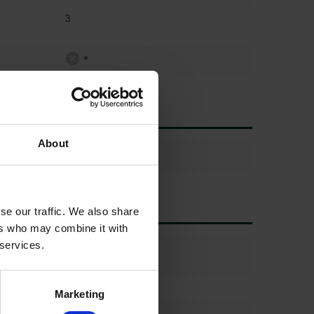
3
*
About
ей
se our traffic. We also share
ers who may combine it with
 services.
на
60%
а
540/65r30
Marketing
на
60%