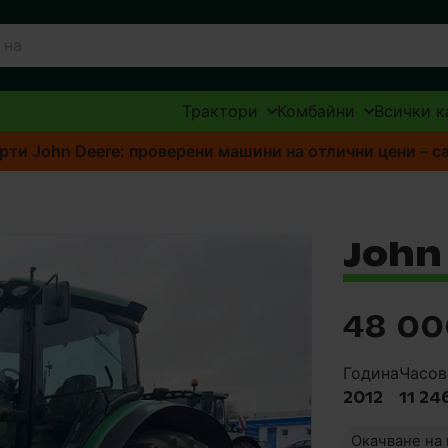
Трактори
Комбайни
Всички к
ти John Deere: проверени машини на отлични цени – с
John
48 00
Година
Часов
2012
11 24
Окачване на 