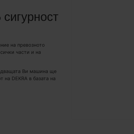
 сигурност
яние на превозното
сички части и на
ледващата Ви машина ще
т на DEKRA в базата на