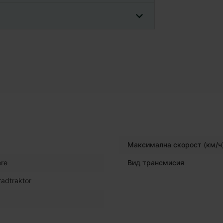
Максимална скорост (км/ч
re
Вид трансмисия
radtraktor