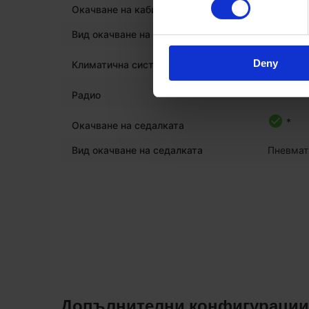
Окачване на кабината
Вид окачване на кабината
Хидравл
Deny
Климатична система
Радио
*
Окачване на седалката
Вид окачване на седалката
Пневмат
Допълнителни конфигурации