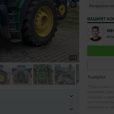
Въздушна сп
ВАШИЯТ КО
GE
Мла
1
/
18
Trustpilot
*
Приложима е т
машината (мин
плащане и обра
местоположение
или валутна об