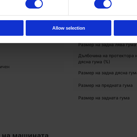
предна дясна гума (%)
ичен
Размер на предна дясна г
Дълбочина на протектора 
Allow selection
лява гума (%)
Размер на задна лява гума
Дълбочина на протектора 
дясна гума (%)
ичен
Размер на задна дясна гум
Размер на предната гума
Размер на задната гума
 на машината