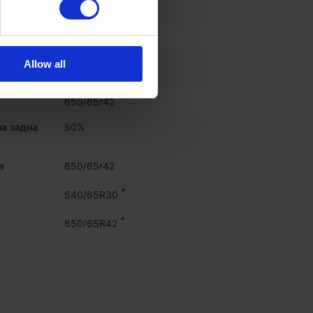
ума
540/65r30
на задна
50%
Allow all
650/65r42
на задна
50%
а
650/65r42
*
540/65R30
*
650/65R42