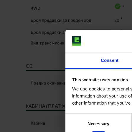
*
4WD
*
Брой предавки за преден ход
20
*
Брой предавки за заден ход
20
Вид трансмисия
Безстеп
Consent
ОС
This website uses cookies
Предно окачване
We use cookies to personalis
information about your use of
other information that you’ve
КАБИНА/ПЛАТФОРМА
Consent
*
Кабина
Necessary
Selection