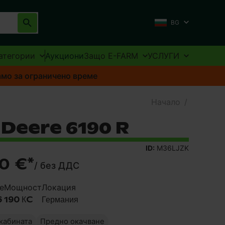
BG
атегории
Аукциони
Защо E-FARM
УСЛУГИ
амо за ограничено време
Начало
/
 Deere 6190 R
ID:
M36LJZK
0 €
*
/
без ДДС
е
Мощност
Локация
6
190 КC
Германия
кабината
Предно окачване