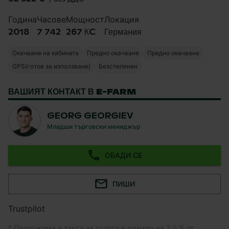
Година
Часове
Мощност
Локация
2018
7 742
267 КC
Германия
Окачване на кабината
Предно окачване
Предно окачване
GPS(готов за използване)
Безстепенен
ВАШИЯТ КОНТАКТ В E-FARM
GEORG GEORGIEV
Младши търговски мениджър
ОБАДИ СЕ
ПИШИ
Trustpilot
* Приложима е такса за услуга в размер на 2,0 % от