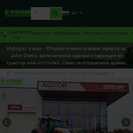
BG
Свържете
Трактори
Комбайни
Всички категории
се
Изборът е ваш - Открийте ексклузивни оферти на
John Deere, включително сделки с гаранция за
трактор или отстъпка. Само за ограничено време.
Начало
/
ОБРАТНО КЪМ РЕЗУЛТАТИ ОТ ТЪРСЕНЕТО