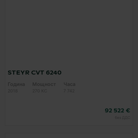
STEYR CVT 6240
Година
Мощност
Часа
2018
270 КC
7 742
92 522 €
без ДДС