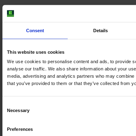
Consent
Details
This website uses cookies
We use cookies to personalise content and ads, to provide s
analyse our traffic. We also share information about your use 
media, advertising and analytics partners who may combine it
that you’ve provided to them or that they’ve collected from yo
STEYR CVT 6240
Consent
Година
Мощност
Часа
Necessary
Selection
2016
240 КC
7 800
Preferences
75 000 €