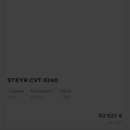
STEYR CVT 6240
Година
Мощност
Часа
2018
270 КC
7 742
92 522 €
без ДДС