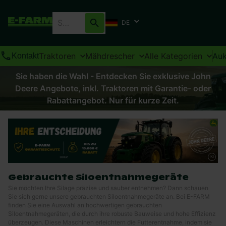
DE
Traktoren
Mähdrescher
Alle Kategorien
Auk
Kontakt
Sie haben die Wahl - Entdecken Sie exklusive John
Deere Angebote, inkl. Traktoren mit Garantie- oder
Rabattangebot. Nur für kurze Zeit.
KI
Gebrauchte Siloentnahmegeräte
Sie möchten Ihre Silage präzise und sauber entnehmen? Dann schauen
Sie sich gerne unsere gebrauchten Siloentnahmegeräte an. Bei E-FARM
finden Sie eine Auswahl an hochwertigen gebrauchten
Siloentnahmegeräten, die durch ihre robuste Bauweise und hohe Effizienz
überzeugen. Diese Maschinen erleichtern die Futterentnahme, indem sie